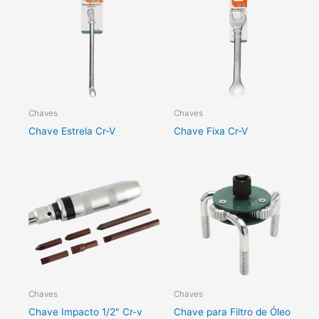
Chaves
Chaves
Chave Estrela Cr-V
Chave Fixa Cr-V
Chaves
Chaves
Chave Impacto 1/2″ Cr-v
Chave para Filtro de Óleo