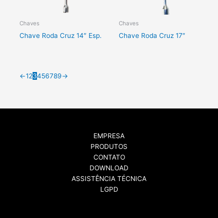
Chaves
Chaves
Chave Roda Cruz 14″ Esp.
Chave Roda Cruz 17″
←
1
2
3
4
5
6
7
8
9
→
EMPRESA
PRODUTOS
CONTATO
DOWNLOAD
ASSISTÊNCIA TÉCNICA
LGPD