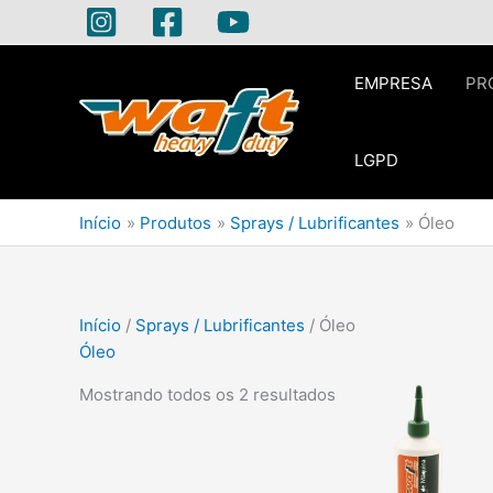
Ir
para
o
EMPRESA
PR
conteúdo
LGPD
Início
Produtos
Sprays / Lubrificantes
Óleo
Início
/
Sprays / Lubrificantes
/ Óleo
Óleo
Mostrando todos os 2 resultados