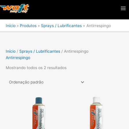
Ir
Ma
para
Me
o
conteúdo
Início
Produtos
Sprays / Lubrificantes
Antirrespingo
Início
/
Sprays / Lubrificantes
/ Antirrespingo
Antirrespingo
Mostrando todos os 2 resultados