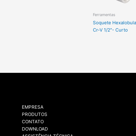
Ferramentas
Soquete Hexalobula
Cr-V 1/2″- Curto
EMPRESA
PRODUTOS
CONTATO
DOWNLOAD